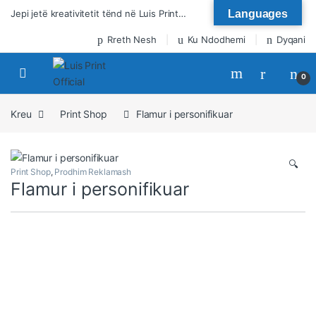
Kalo te lundrimi
Kalo tek përmbajtja
Jepi jetë kreativitetit tënd në Luis Print…
Languages
Rreth Nesh
Ku Ndodhemi
Dyqani
0
Kreu
Print Shop
Flamur i personifikuar
🔍
Print Shop
,
Prodhim Reklamash
Flamur i personifikuar