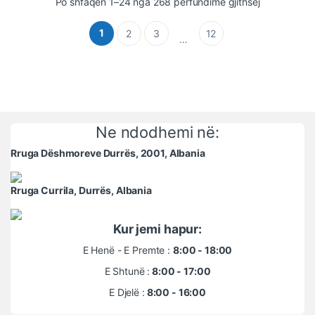
Po shfaqen 1–24 nga 268 përfundime gjithsej
1
2
3
12
…
Ne ndodhemi në:
Rruga Dëshmoreve Durrës, 2001, Albania
Rruga Currila, Durrës, Albania
Kur jemi hapur:
E Henë - E Premte :
8:00 - 18:00
E Shtunë :
8:00 - 17:00
E Djelë :
8:00 - 16:00