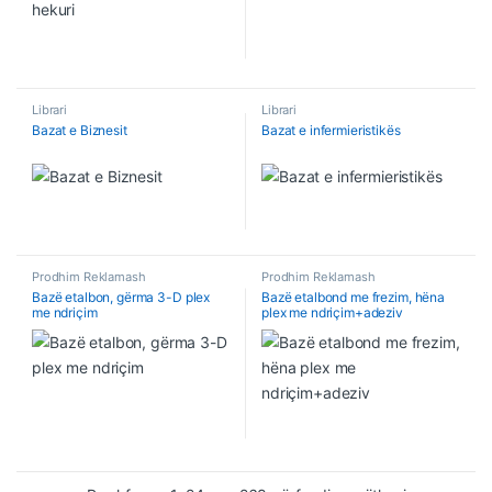
Librari
Librari
Bazat e Biznesit
Bazat e infermieristikës
Prodhim Reklamash
Prodhim Reklamash
Bazë etalbon, gërma 3-D plex
Bazë etalbond me frezim, hëna
me ndriçim
plex me ndriçim+adeziv