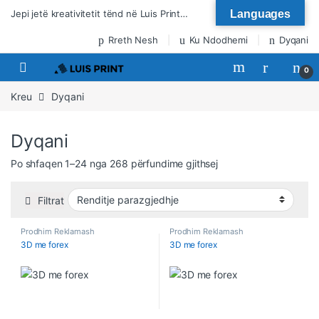
Kalo te lundrimi
Kalo tek përmbajtja
Jepi jetë kreativitetit tënd në Luis Print…
Languages
Rreth Nesh
Ku Ndodhemi
Dyqani
0
Kreu
Dyqani
Dyqani
Po shfaqen 1–24 nga 268 përfundime gjithsej
Filtrat
Prodhim Reklamash
Prodhim Reklamash
3D me forex
3D me forex