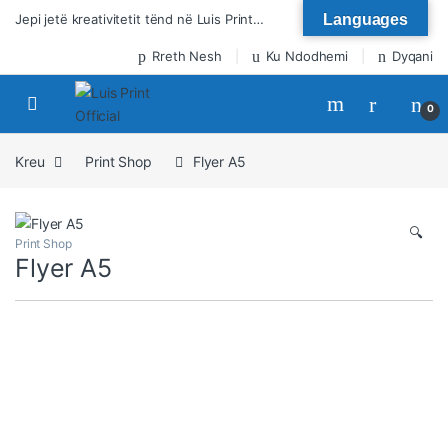
Kalo te lundrimi
Kalo tek përmbajtja
Jepi jetë kreativitetit tënd në Luis Print…
Languages
Rreth Nesh
Ku Ndodhemi
Dyqani
0
Kreu
Print Shop
Flyer A5
🔍
Print Shop
Flyer A5