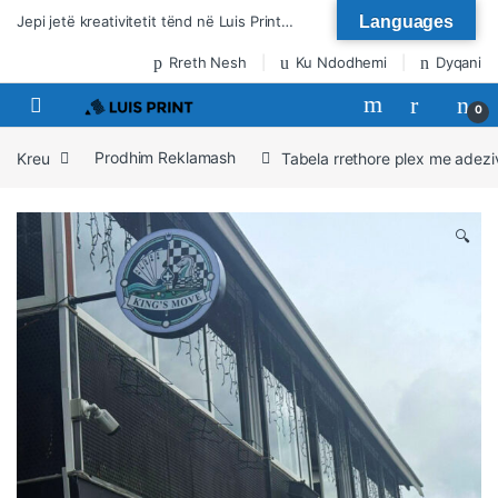
Kalo te lundrimi
Kalo tek përmbajtja
Jepi jetë kreativitetit tënd në Luis Print…
Languages
Rreth Nesh
Ku Ndodhemi
Dyqani
0
Kreu
Prodhim Reklamash
Tabela rrethore plex me adezi
🔍