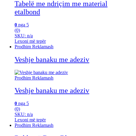
Tabelë me ndriçim me material
etalbond
0
nga 5
(0)
SKU: n/a
Lexoni më tepër
Prodhim Reklamash
Veshje banaku me adeziv
Prodhim Reklamash
Veshje banaku me adeziv
0
nga 5
(0)
SKU: n/a
Lexoni më tepër
Prodhim Reklamash