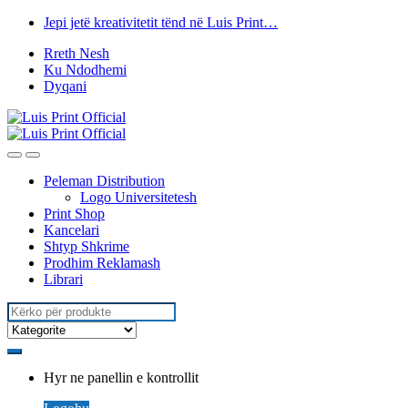
Kalo
Kalo
Jepi jetë kreativitetit tënd në Luis Print…
te
tek
Rreth Nesh
lundrimi
përmbajtja
Ku Ndodhemi
Dyqani
Peleman Distribution
Logo Universitetesh
Print Shop
Kancelari
Shtyp Shkrime
Prodhim Reklamash
Librari
Kërko
për:
Hyr ne panellin e kontrollit