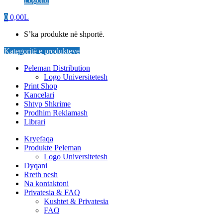
Logohu
0
0,00
L
S’ka produkte në shportë.
Kategoritë e produkteve
Peleman Distribution
Logo Universitetesh
Print Shop
Kancelari
Shtyp Shkrime
Prodhim Reklamash
Librari
Kryefaqa
Produkte Peleman
Logo Universitetesh
Dyqani
Rreth nesh
Na kontaktoni
Privatesia & FAQ
Kushtet & Privatesia
FAQ