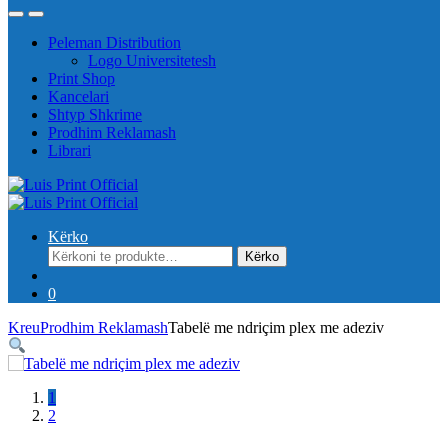
Peleman Distribution
Logo Universitetesh
Print Shop
Kancelari
Shtyp Shkrime
Prodhim Reklamash
Librari
Kërko
Kërko
Kërko
për:
0
Kreu
Prodhim Reklamash
Tabelë me ndriçim plex me adeziv
1
2