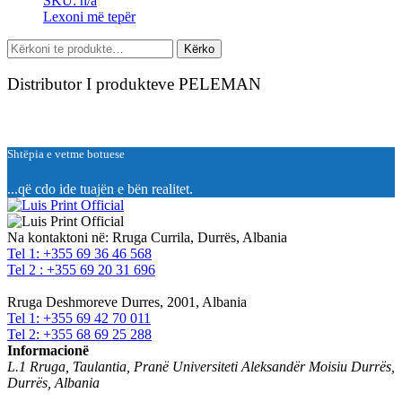
SKU: n/a
Lexoni më tepër
Kërko
Kërko
për:
Distributor I produkteve PELEMAN
Shtëpia e vetme botuese
...që cdo ide tuajën e bën realitet.
Na kontaktoni në:
Rruga Currila, Durrës, Albania
Tel 1: +355 69 36 46 568
Tel 2 : +355 69 20 31 696
Rruga Deshmoreve Durres, 2001, Albania
Tel 1: +355 69 42 70 011
Tel 2: +355 68 69 25 288
Informacionë
L.1 Rruga, Taulantia, Pranë Universiteti Aleksandër Moisiu Durrës,
Durrës, Albania