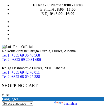
E Henë - E Premte :
8:00 - 18:00
E Shtunë :
8:00 - 17:00
E Djelë :
8:00 - 16:00
Na kontaktoni në:
Rruga Currila, Durrës, Albania
Tel 1: +355 69 36 46 568
Tel 2 : +355 69 20 31 696
Rruga Deshmoreve Durres, 2001, Albania
Tel 1: +355 69 42 70 011
Tel 2: +355 68 69 25 288
SHOPPING CART
close
Languages
Powered by
Translate