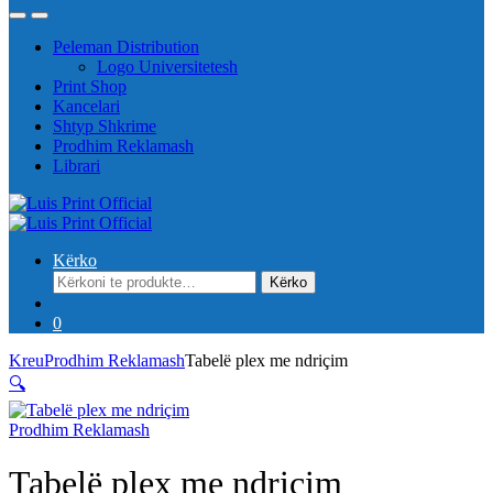
Peleman Distribution
Logo Universitetesh
Print Shop
Kancelari
Shtyp Shkrime
Prodhim Reklamash
Librari
Kërko
Kërko
Kërko
për:
0
Kreu
Prodhim Reklamash
Tabelë plex me ndriçim
🔍
Prodhim Reklamash
Tabelë plex me ndriçim