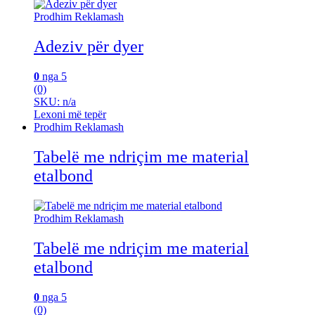
Prodhim Reklamash
Adeziv për dyer
0
nga 5
(0)
SKU: n/a
Lexoni më tepër
Prodhim Reklamash
Tabelë me ndriçim me material
etalbond
Prodhim Reklamash
Tabelë me ndriçim me material
etalbond
0
nga 5
(0)