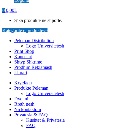
Logohu
0
0,00
L
S’ka produkte në shportë.
Kategoritë e produkteve
Peleman Distribution
Logo Universitetesh
Print Shop
Kancelari
Shtyp Shkrime
Prodhim Reklamash
Librari
Kryefaqa
Produkte Peleman
Logo Universitetesh
Dyqani
Rreth nesh
Na kontaktoni
Privatesia & FAQ
Kushtet & Privatesia
FAQ