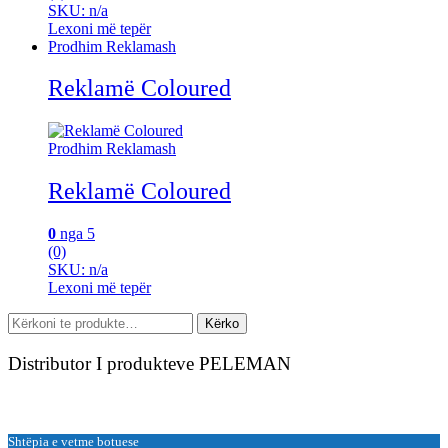
SKU: n/a
Lexoni më tepër
Prodhim Reklamash
Reklamë Coloured
Prodhim Reklamash
Reklamë Coloured
0
nga 5
(0)
SKU: n/a
Lexoni më tepër
Kërko
Kërko
për:
Distributor I produkteve PELEMAN
Shtëpia e vetme botuese