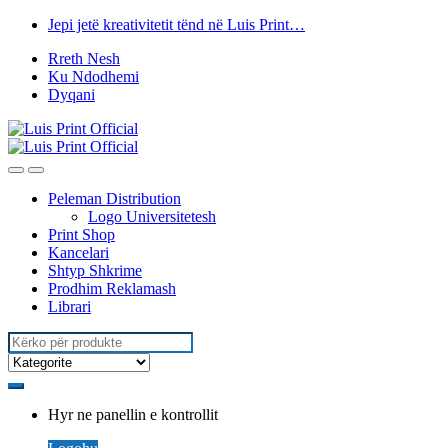
Kalo
Kalo
Jepi jetë kreativitetit tënd në Luis Print…
te
tek
Rreth Nesh
lundrimi
përmbajtja
Ku Ndodhemi
Dyqani
Peleman Distribution
Logo Universitetesh
Print Shop
Kancelari
Shtyp Shkrime
Prodhim Reklamash
Librari
Kërko
për:
Hyr ne panellin e kontrollit