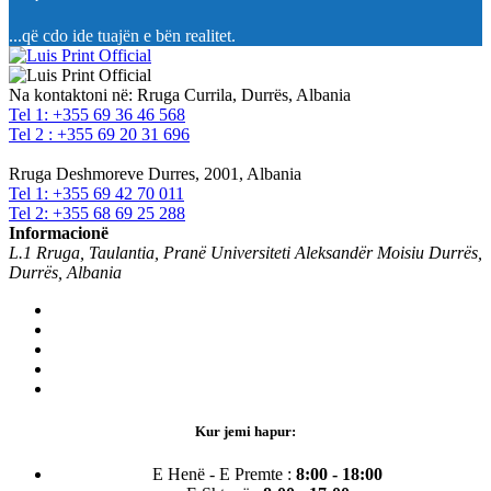
...që cdo ide tuajën e bën realitet.
Na kontaktoni në:
Rruga Currila, Durrës, Albania
Tel 1: +355 69 36 46 568
Tel 2 : +355 69 20 31 696
Rruga Deshmoreve Durres, 2001, Albania
Tel 1: +355 69 42 70 011
Tel 2: +355 68 69 25 288
Informacionë
L.1 Rruga, Taulantia, Pranë Universiteti Aleksandër Moisiu Durrës,
Durrës, Albania
Kur jemi hapur:
E Henë - E Premte :
8:00 - 18:00