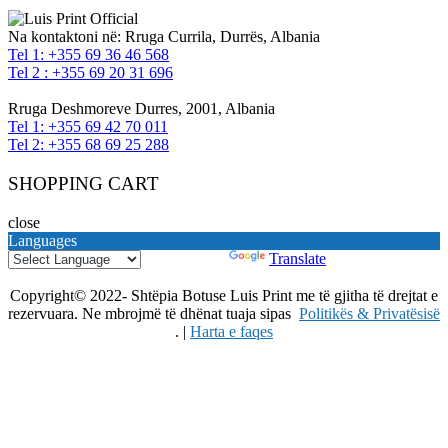
Na kontaktoni në:
Rruga Currila, Durrës, Albania
Tel 1: +355 69 36 46 568
Tel 2 : +355 69 20 31 696
Rruga Deshmoreve Durres, 2001, Albania
Tel 1: +355 69 42 70 011
Tel 2: +355 68 69 25 288
SHOPPING CART
close
Languages
Powered by
Translate
Copyright© 2022- Shtëpia Botuse Luis Print me të gjitha të drejtat e
rezervuara. Ne mbrojmë të dhënat tuaja sipas
Politikës & Privatësisë
. |
Harta e faqes