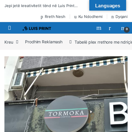
Kalo te lundrimi
Kalo tek përmbajtja
Jepi jetë kreativitetit tënd në Luis Print…
Languages
Rreth Nesh
Ku Ndodhemi
Dyqani
0
Kreu
Prodhim Reklamash
Tabelë plex rrethore me ndriç
🔍