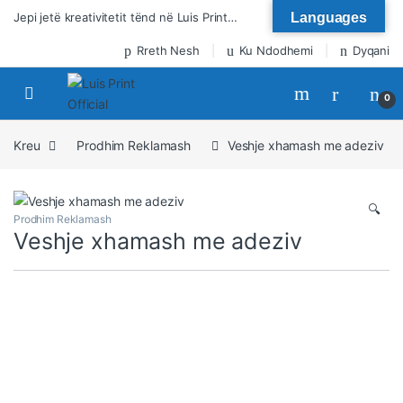
Kalo te lundrimi
Kalo tek përmbajtja
Jepi jetë kreativitetit tënd në Luis Print…
Languages
Rreth Nesh
Ku Ndodhemi
Dyqani
0
Kreu
Prodhim Reklamash
Veshje xhamash me adeziv
🔍
Prodhim Reklamash
Veshje xhamash me adeziv