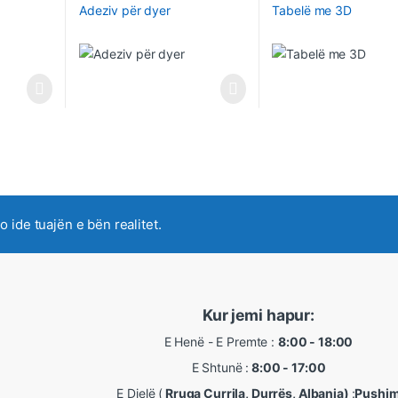
Adeziv për dyer
Tabelë me 3D
do ide tuajën e bën realitet.
Kur jemi hapur:
E Henë - E Premte :
8:00 - 18:00
E Shtunë :
8:00 - 17:00
E Djelë (
Rruga Currila, Durrës, Albania)
:
Pushi