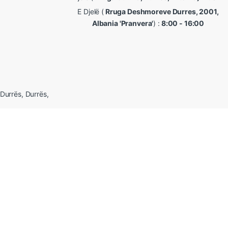
E Djelë (
Rruga Deshmoreve Durres, 2001,
Albania 'Pranvera'
) :
8:00 - 16:00
 Durrës, Durrës,
 me të gjitha të drejtat e rezervuara. Ne mbrojmë të dhënat tuaja sip