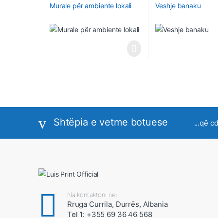
Murale për ambiente lokali
Veshje banaku
Shtëpia e vetme botuese
...që c
Na kontaktoni në:
Rruga Currila, Durrës, Albania
Tel 1: +355 69 36 46 568