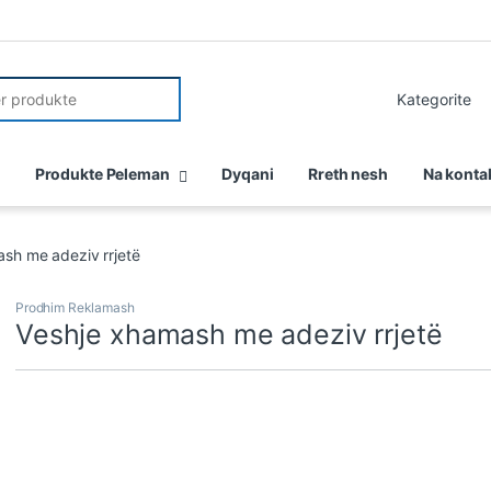
:
Produkte Peleman
Dyqani
Rreth nesh
Na konta
sh me adeziv rrjetë
Prodhim Reklamash
Veshje xhamash me adeziv rrjetë