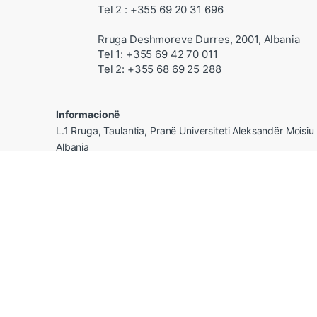
Tel 2 : +355 69 20 31 696
Rruga Deshmoreve Durres, 2001, Albania
Tel 1: +355 69 42 70 011
Tel 2: +355 68 69 25 288
Informacionë
L.1 Rruga, Taulantia, Pranë Universiteti Aleksandër Moisiu
Albania
Copyright© 2022- Shtëpia Botuse Luis Print