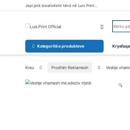
Kalo te lundrimi
Kalo tek përmbajtja
Jepi jetë kreativitetit tënd në Luis Print…
Kërko për
Kategoritë e produkteve
Kryefaqa
Kreu
Prodhim Reklamash
Veshje xhama
🔍