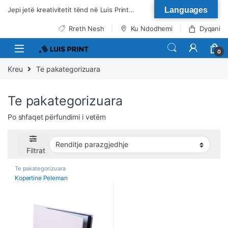
Kalo te lundrimi
Kalo tek përmbajtja
Jepi jetë kreativitetit tënd në Luis Print…
Languages
Rreth Nesh
Ku Ndodhemi
Dyqani
0
Kreu
Te pakategorizuara
Te pakategorizuara
Po shfaqet përfundimi i vetëm
Filtrat
Te pakategorizuara
Kopertine Peleman